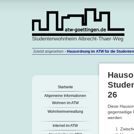
Studentenwohnheim Albrecht-Thaer-Weg
Zuletzt angesehen:
Hausordnung im ATW für die Studenten
•
Hauso
Stude
Startseite
26
Allgemeine Informationen
Wohnen im ATW
Diese Hausord
gegenseitige 
Wohnheimverwaltung
werden:
Internet im ATW
Zwisch