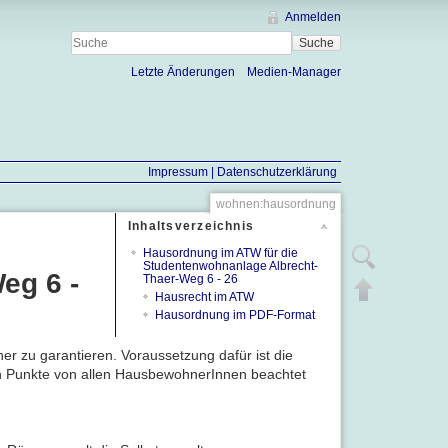
Anmelden
Suche
Letzte Änderungen
Medien-Manager
Impressum |
Datenschutzerklärung
wohnen:hausordnung
Inhaltsverzeichnis
Hausordnung im ATW für die
Zeige Quelltext
Studentenwohnanlage Albrecht-
eg 6 -
Thaer-Weg 6 - 26
Nach oben
Hausrecht im ATW
Hausordnung im PDF-Format
 zu garantieren. Voraussetzung dafür ist die
den Punkte von allen HausbewohnerInnen beachtet