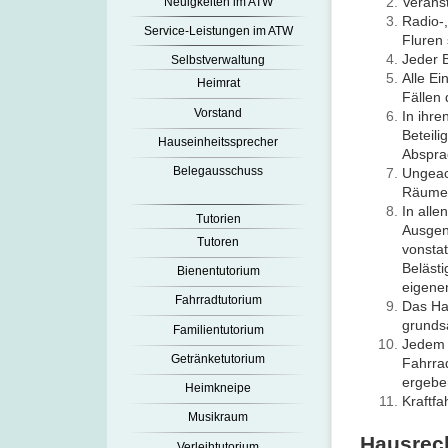
Verans
Neuigkeiten im ATW
Radio-
Service-Leistungen im ATW
Fluren
Jeder B
Selbstverwaltung
Alle E
Heimrat
Fällen
Vorstand
In ihre
Beteil
Hauseinheitssprecher
Abspra
Belegausschuss
Ungeach
Räumen
In all
Tutorien
Ausgen
Tutoren
vonsta
Belästi
Bienentutorium
eigene
Fahrradtutorium
Das Hal
grundsä
Familientutorium
Jedem 
Getränketutorium
Fahrra
ergebe
Heimkneipe
Kraftf
Musikraum
Hausrec
Verleihtutorium