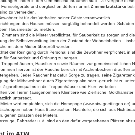
taltungen finden in den Gemeinschaftsräumen statt. Die Vergabe diese
, Fernsehgeräte und dergleichen dürfen nur mit
Zimmerlautstärke
betr
 sind zu vermeiden.
ewohner ist für das Verhalten seiner Gäste verantwortlich.
inrichtungen des Hauses müssen sorgfältig behandelt werden. Schäden 
 dem Hausmeister zu melden.
n Zimmern sind die Mieter verpflichtet, für Sauberkeit zu sorgen und di
igung der Selbstverwaltung kann der Zustand der Wohneinheiten – insb
che mit dem Mieter überprüft werden.
tet der Reinigung durch Personal sind die Bewohner verpflichtet, in 
 für Sauberkeit und Ordnung zu sorgen.
en Treppenhäusern, Hausfluren sowie Räumen zur gemeinschaftlichen N
ommen hiervon ist der Raucherbereich mit Aschenbechern draußen am
ttengehen. Jeder Raucher hat dafür Sorge zu tragen, seine Zigarette
gung der Mitbewohner durch Zigarettenqualm oder -geruch ist zu unter
n Zigarettenqualms in die Treppenhäuser und Flure verboten.
ten von Tieren (ausgenommen Kleintiere wie Zierfische, Goldhamster o
tzlich untersagt.
Mieter wird empfohlen, sich die Homepage (www.atw-goettingen.de) und
dschuppen neben Haus 6 anzusehen. Nachteile, die sich aus Nichtbe
n, gehen zulasten des Mieters.
ahrzeuge, Fahrräder u. ä. sind an den dafür vorgesehenen Plätzen abzu
ht im ATW