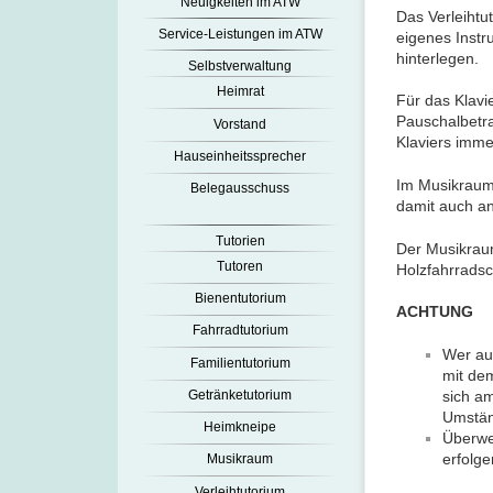
Neuigkeiten im ATW
Das Verleihtu
Service-Leistungen im ATW
eigenes Instr
hinterlegen.
Selbstverwaltung
Heimrat
Für das Klavie
Pauschalbetr
Vorstand
Klaviers imm
Hauseinheitssprecher
Im Musikraum 
Belegausschuss
damit auch an
Tutorien
Der Musikraum
Tutoren
Holzfahrrads
Bienentutorium
ACHTUNG
Fahrradtutorium
Wer aus
Familientutorium
mit dem
Getränketutorium
sich a
Umständ
Heimkneipe
Überwe
erfolg
Musikraum
Verleihtutorium