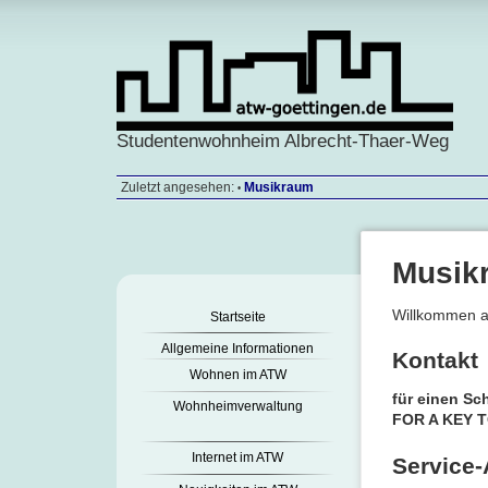
Studentenwohnheim Albrecht-Thaer-Weg
Zuletzt angesehen:
Musikraum
•
Musik
Willkommen a
Startseite
Allgemeine Informationen
Kontakt
Wohnen im ATW
für einen Sc
Wohnheimverwaltung
FOR A KEY 
Internet im ATW
Service