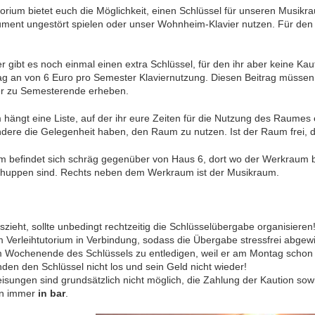
torium bietet euch die Möglichkeit, einen Schlüssel für unseren Musikr
ument ungestört spielen oder unser Wohnheim-Klavier nutzen. Für den
r gibt es noch einmal einen extra Schlüssel, für den ihr aber keine Kau
ag an von 6 Euro pro Semester Klaviernutzung. Diesen Beitrag müsse
er zu Semesterende erheben.
hängt eine Liste, auf der ihr eure Zeiten für die Nutzung des Raumes
dere die Gelegenheit haben, den Raum zu nutzen. Ist der Raum frei, dürf
 befindet sich schräg gegenüber von Haus 6, dort wo der Werkraum b
chuppen sind. Rechts neben dem Werkraum ist der Musikraum.
zieht, sollte unbedingt rechtzeitig die Schlüsselübergabe organisiere
 Verleihtutorium in Verbindung, sodass die Übergabe stressfrei abgew
m Wochenende des Schlüssels zu entledigen, weil er am Montag schon 
en den Schlüssel nicht los und sein Geld nicht wieder!
isungen sind grundsätzlich nicht möglich, die Zahlung der Kaution so
en immer
in bar
.