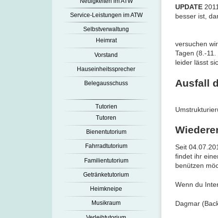
Neuigkeiten im ATW
UPDATE
2011
Service-Leistungen im ATW
besser ist, d
Selbstverwaltung
Heimrat
versuchen wir
Tagen (8.-11.
Vorstand
leider lässt 
Hauseinheitssprecher
Ausfall 
Belegausschuss
Tutorien
Umstrukturier
Tutoren
Wiedere
Bienentutorium
Fahrradtutorium
Seit 04.07.20
findet ihr eine
Familientutorium
benützen möch
Getränketutorium
Wenn du Inter
Heimkneipe
Dagmar (Back
Musikraum
Verleihtutorium