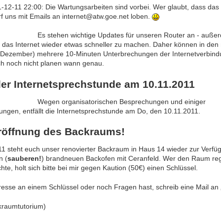
-12-11 22:00: Die Wartungsarbeiten sind vorbei. Wer glaubt, dass das I
arf uns mit Emails an internet@atw.goe.net loben.
Es stehen wichtige Updates für unseren Router an - auße
 das Internet wieder etwas schneller zu machen. Daher können in den
 Dezember) mehrere 10-Minuten Unterbrechungen der Internetverbindu
sich noch nicht planen wann genau.
der Internetsprechstunde am 10.11.2011
Wegen organisatorischen Besprechungen und einiger
ungen, entfällt die Internetsprechstunde am Do, den 10.11.2011.
röffnung des Backraums!
11 steht euch unser renovierter Backraum in Haus 14 wieder zur Verfü
n (
sauberen!
) brandneuen Backofen mit Ceranfeld. Wer den Raum re
te, holt sich bitte bei mir gegen Kaution (50€) einen Schlüssel.
esse an einem Schlüssel oder noch Fragen hast, schreib eine Mail a
raumtutorium)