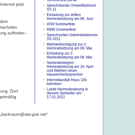
Sommerfest Burse
nternet jetzt
Sprechstunde Umwelttutorium
SS 11
Einladung zur dritten
Heimratssitzung am 06. Juni
rdem
ATW Sommerfete
 nächsten
RBW Sommerfest
ng auftreten -
Sprechzeiten Getränketutorium
SS 2011
Wahlankündigung zur 2.
Heimratssitzung am 09. Mai
Einladung zur 2.
Heimratssitzung am 09. Mai
Semesterbeginn -
Heimratssitzung am 18. April
und Wahlen neuer
Hauseinheitssprecher
Internetausfall Haus 10b
behoben
Letzte Heimratssitzung in
gung. Dort
diesem Semester am
gelmäßig
17.01.2011
n „backraum@atw.goe.net“.