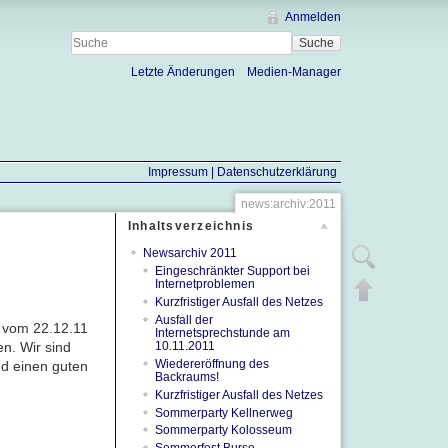
Anmelden
Suche
Letzte Änderungen
Medien-Manager
Impressum |
Datenschutzerklärung
news:archiv:2011
Inhaltsverzeichnis
Newsarchiv 2011
Zeige Quelltext
Eingeschränkter Support bei
Internetproblemen
Nach oben
Kurzfristiger Ausfall des Netzes
Ausfall der
m vom 22.12.11
Internetsprechstunde am
en. Wir sind
10.11.2011
Wiedereröffnung des
nd einen guten
Backraums!
Kurzfristiger Ausfall des Netzes
Sommerparty Kellnerweg
Sommerparty Kolosseum