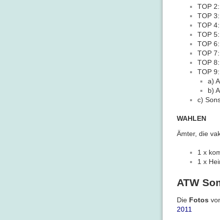
TOP 2:
TOP 3:
TOP 4:
TOP 5:
TOP 6:
TOP 7:
TOP 8:
TOP 9:
a) 
b) 
c) Son
WAHLEN
Ämter, die vak
1 x ko
1 x He
ATW Som
Die
Fotos
von
2011